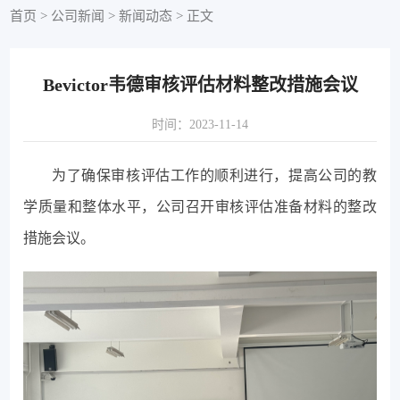
首页
>
公司新闻
>
新闻动态
>
正文
Bevictor韦德审核评估材料整改措施会议
时间：2023-11-14
为了确保审核评估工作的顺利进行，提高公司的教
学质量和整体水平，公司召开审核评估准备材料的整改
措施会议。