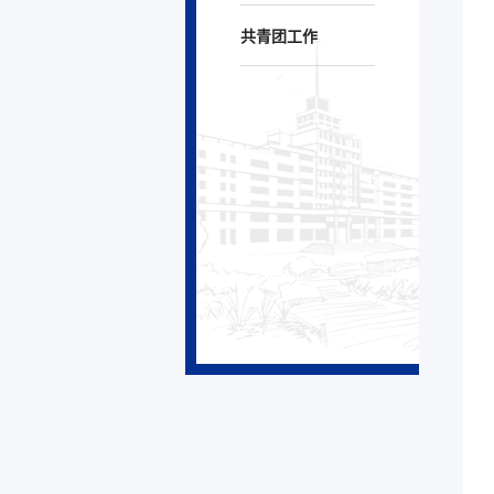
共青团工作