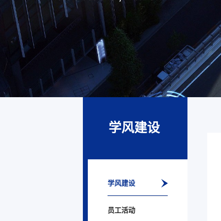
学风建设
学风建设
员工活动