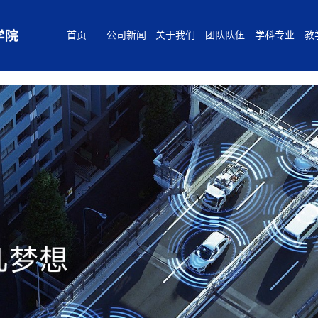
bevictor伟德官网 - 韦德官方网站
首页
公司新闻
关于我们
团队队伍
学科专业
教