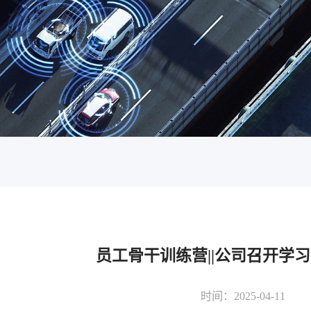
员工骨干训练营||公司召开学
时间：2025-04-11