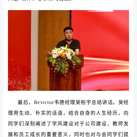
最后，Bevictor韦德经理吴柏宇总结讲话。吴经
理用生动、朴实的话语，结合自身的人生经历，向
同学们深刻阐述了学风建设对于公司建设、教师发
展和员工成长的重要意义，同时也对与会同学们提