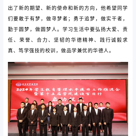
出了新的期望、新的使命和新的方向，他希望同学
们要敢于有梦，做寻梦者；勇于追梦，做实干者，
勤于圆梦，做圆梦人。学习生活中要弘扬大爱、责
任、荣誉、合力、坚韧的华德精神、践行诚毅求
真、笃学强技的校训，做品学兼优的华德人。