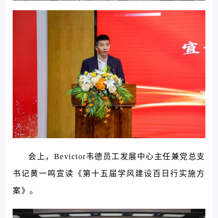
会上，Bevictor韦德员工发展中心主任兼党总支
书记黄一鸣宣读《第十五届学风建设百日行实施方
案》。